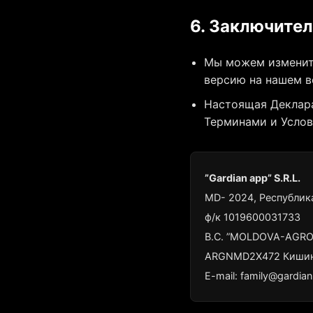
6. Заключите
Мы можем изменит
версию на нашем в
Настоящая Деклара
Терминами и Услов
”Gardian app” S.R.L.
MD- 2024, Республика
ф/к 1019600031733
B.C. ”MOLDOVA-AGRO
ARGNMD2X472 Кишине
E-mail:
family@gardian