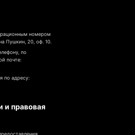
страционным номером
а Пушкин, 20, оф. 10.
елефону, по
ой почте:
я по адресу:
и и правовая
предоставления