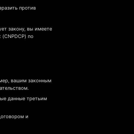
зразить против
ует закону, вы имеете
х (CNPDCP) по
имер, вашим законным
ательством.
ные данные третьим
договором и