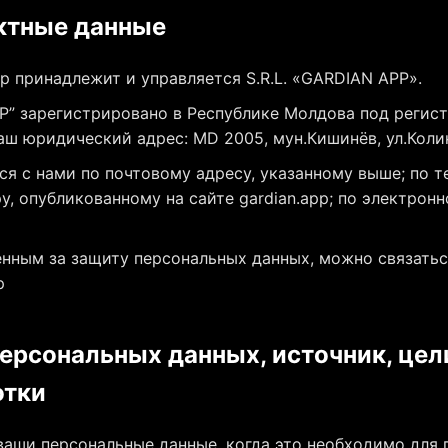
актные данные
pp принадлежит и управляется S.R.L. «GARDIAN APP».
APP” зарегистрировано в Республике Молдова под реги
аш юридический адрес: MD 2005, мун.Кишинёв, ул.Колин
я с нами по почтовому адресу, указанному выше; по т
, опубликованному на сайте gardian.app; по электронн
енным за защиту персональных данных, можно связатьс
p
персональных данных, источник, цел
отки
аши персональные данные, когда это необходимо для 