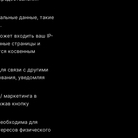
альные данные, такие
.
ожет входить ваш IP-
нные страницы и
тся косвенным
ля связи с другими
ования, уведомляя
/ маркетинга в
ажав кнопку
необходима для
тересов физического