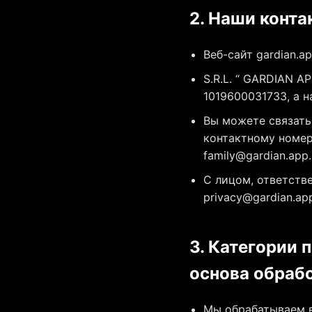
2. Наши конт
Веб-сайт gardian.a
S.R.L. “ GARDIAN 
1019600031733, а н
Вы можете связатьс
контактному номеру
family@gardian.app
.
С лицом, ответств
privacy@gardian.ap
3. Категории 
основа обраб
Мы обрабатываем в